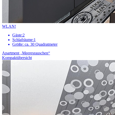
WLAN!
Gäste:
2
Schlafräume:
1
Größe:
ca. 30 Quadratmeter
Apartment „Meeresrauschen“
Kompaktübersicht