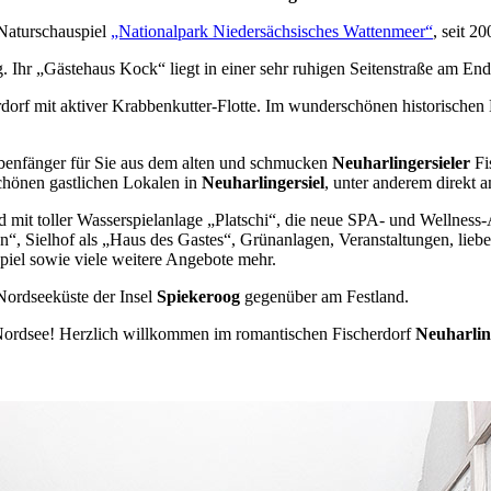
 Naturschauspiel
„Nationalpark Niedersächsisches Wattenmeer“
, seit 2
 Ihr „Gästehaus Kock“ liegt in einer sehr ruhigen Seitenstraße am End
erdorf mit aktiver Krabbenkutter-Flotte. Im wunderschönen historischen 
benfänger für Sie aus dem alten und schmucken
Neuharlingersieler
Fi
schönen gastlichen Lokalen in
Neuharlingersiel
, unter anderem direkt 
trand mit toller Wasserspielanlage „Platschi“, die neue SPA- und Well
 Sielhof als „Haus des Gastes“, Grünanlagen, Veranstaltungen, liebevo
piel sowie viele weitere Angebote mehr.
n Nordseeküste der Insel
Spiekeroog
gegenüber am Festland.
Nordsee! Herzlich willkommen im romantischen Fischerdorf
Neuharlin