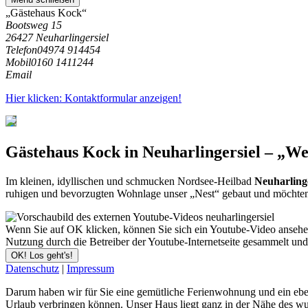
„Gästehaus Kock“
Bootsweg 15
26427 Neuharlingersiel
Telefon
04974 914454
Mobil
0160 1411244
Email
Hier klicken: Kontaktformular anzeigen!
Gästehaus Kock in
Neuharlingersiel
– „We
Im kleinen, idyllischen und schmucken Nordsee-Heilbad
Neuharlinge
ruhigen und bevorzugten Wohnlage unser „Nest“ gebaut und möchten e
Wenn Sie auf OK klicken, können Sie sich ein Youtube-Video ansehen. 
Nutzung durch die Betreiber der Youtube-Internetseite gesammelt un
OK! Los geht's!
Datenschutz
|
Impressum
Darum haben wir für Sie eine gemütliche Ferienwohnung und ein ebenso
Urlaub verbringen können. Unser Haus liegt ganz in der Nähe des w