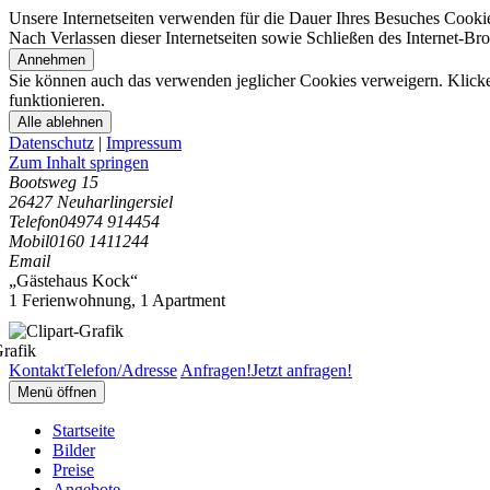
Unsere Internetseiten verwenden für die Dauer Ihres Besuches Cooki
Nach Verlassen dieser Internetseiten sowie Schließen des Internet-B
Annehmen
Sie können auch das verwenden jeglicher Cookies verweigern. Klicken
funktionieren.
Alle ablehnen
Datenschutz
|
Impressum
Zum Inhalt springen
Bootsweg 15
26427 Neuharlingersiel
Telefon
04974 914454
Mobil
0160 1411244
Email
„Gästehaus Kock“
1 Ferienwohnung
,
1 Apartment
Kontakt
Telefon/Adresse
Anfragen!
Jetzt anfragen!
Menü öffnen
Startseite
Bilder
Preise
Angebote