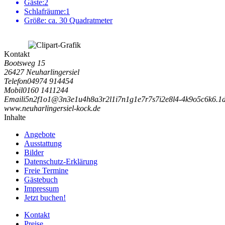
Gäste:
2
Schlafräume:
1
Größe:
ca. 30 Quadratmeter
Kontakt
Bootsweg 15
26427 Neuharlingersiel
Telefon
04974 914454
Mobil
0160 1411244
Email
i
5
n
2
f
1
o
1
@
3
n
3
e
1
u
4
h
8
a
3
r
2
l
1
i
7
n
1
g
1
e
7
r
7
s
7
i
2
e
8
l
4
-
4
k
9
o
5
c
6
k
6
.
1
www.neuharlingersiel-kock.de
Inhalte
Angebote
Ausstattung
Bilder
Datenschutz-Erklärung
Freie Termine
Gästebuch
Impressum
Jetzt buchen!
Kontakt
Preise